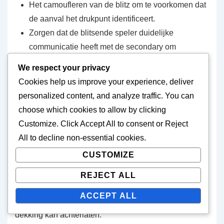
Het camoufleren van de blitz om te voorkomen dat
de aanval het drukpunt identificeert.
Zorgen dat de blitsende speler duidelijke
communicatie heeft met de secondary om
misverstanden in de dekking te voorkomen.
We respect your privacy
De diepte van de cornerbacks aanpassen om
Cookies help us improve your experience, deliver
adequate ondersteuning te bieden tegen snelle
personalized content, and analyze traffic. You can
passes.
choose which cookies to allow by clicking
Customize
. Click
Accept All
to consent or
Reject
Bij het uitvoeren van een zone blitz is het cruciaal om
All
to decline non-essential cookies.
situationeel bewust te blijven. Spelers moeten
CUSTOMIZE
aanvallende formaties herkennen en hun
verantwoordelijkheden dienovereenkomstig
REJECT ALL
aanpassen. Veelvoorkomende fouten zijn onder
ACCEPT ALL
andere te veel inzetten op de blitz, wat gaten in de
dekking kan achterlaten.