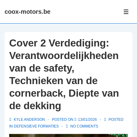
↓
coox-motors.be
Skip
ME
to
Main
Content
Cover 2 Verdediging:
Verantwoordelijkheden
van de safety,
Technieken van de
cornerback, Diepte van
de dekking
KYLE ANDERSON
POSTED ON
13/01/2026
POSTED
IN
DEFENSIEVE FORMATIES
NO COMMENTS