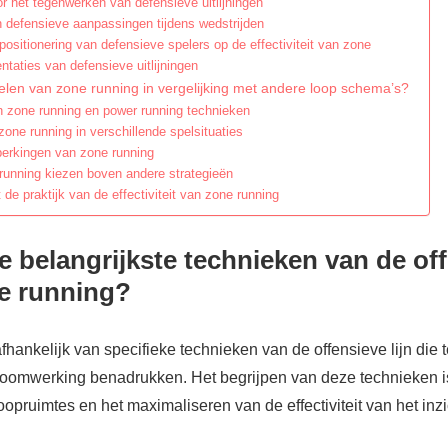
r het tegenwerken van defensieve uitlijningen
 defensieve aanpassingen tijdens wedstrijden
ositionering van defensieve spelers op de effectiviteit van zone
ntaties van defensieve uitlijningen
elen van zone running in vergelijking met andere loop schema’s?
an zone running en power running technieken
one running in verschillende spelsituaties
erkingen van zone running
unning kiezen boven andere strategieën
 de praktijk van de effectiviteit van zone running
de belangrijkste technieken van de of
ne running?
fhankelijk van specifieke technieken van de offensieve lijn die
oomwerking benadrukken. Het begrijpen van deze technieken is
oopruimtes en het maximaliseren van de effectiviteit van het inz