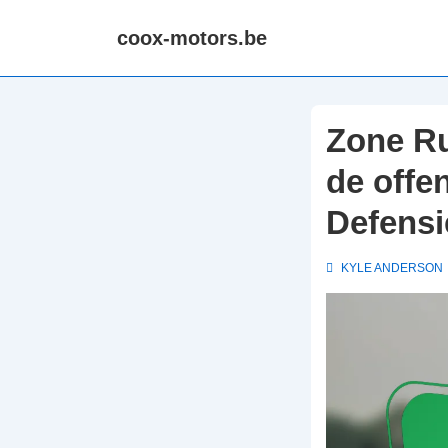
↓
coox-motors.be
Skip
to
Main
Content
Zone Ru
de offen
Defensie
KYLE ANDERSON