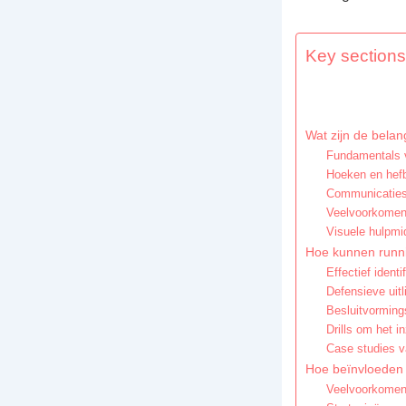
Key sections 
Wat zijn de belan
Fundamentals v
Hoeken en hefb
Communicatiest
Veelvoorkomend
Visuele hulpmid
Hoe kunnen runni
Effectief ident
Defensieve uitl
Besluitvorming
Drills om het i
Case studies v
Hoe beïnvloeden d
Veelvoorkomend