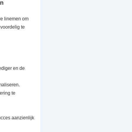
jn
eve linemen om
 voordelig te
ediger en de
aliseren.
ering te
cces aanzienlijk