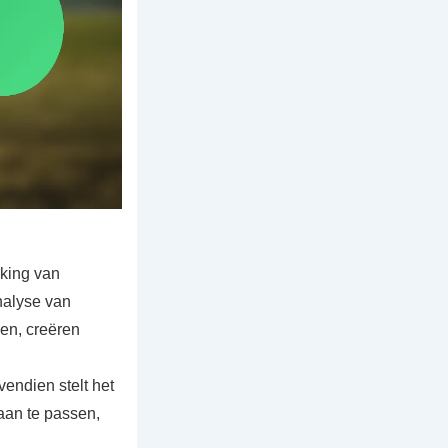
ing van
nalyse van
en, creëren
endien stelt het
 aan te passen,