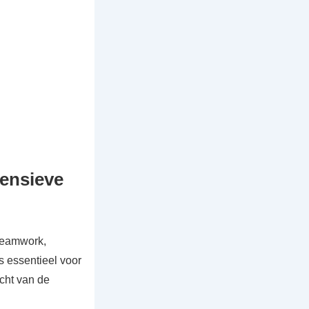
fensieve
 teamwork,
 essentieel voor
icht van de