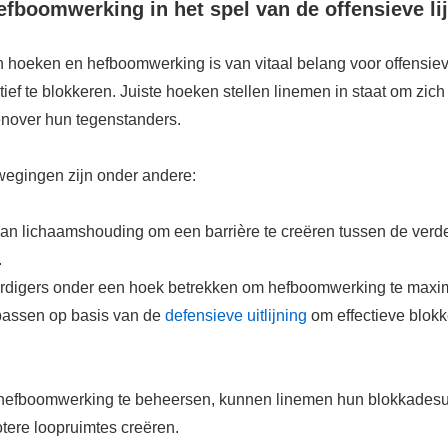
fboomwerking in het spel van de offensieve li
n hoeken en hefboomwerking is van vitaal belang voor offensi
tief te blokkeren. Juiste hoeken stellen linemen in staat om zich
enover hun tegenstanders.
wegingen zijn onder andere:
van lichaamshouding om een barrière te creëren tussen de verd
.
digers onder een hoek betrekken om hefboomwerking te maxim
assen op basis van de
defensieve uitlijning
om effectieve blokk
hefboomwerking te beheersen, kunnen linemen hun blokkadesu
tere loopruimtes creëren.