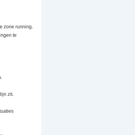
le zone running.
ingen te
.
jn zit.
tuaties