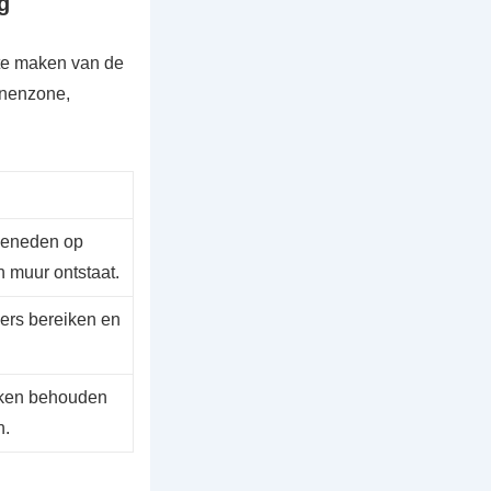
g
 te maken van de
nnenzone,
beneden op
 muur ontstaat.
ers bereiken en
ken behouden
n.