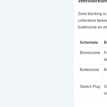
Veelvoorkom
Zone blocking sc
collectieve bewe
buitenzone en str
Schemata
B
Binnenzone
F
t
Buitenzone
B
Stretch Play
S
v