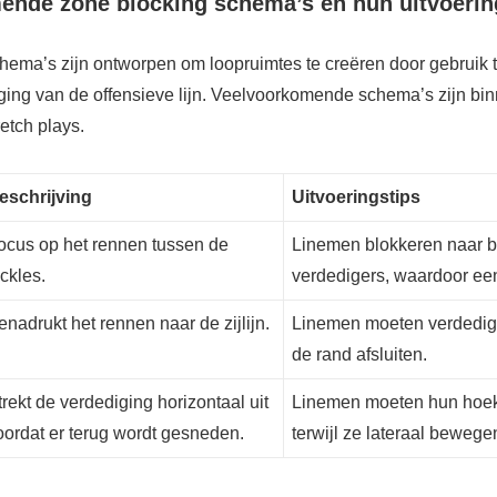
ende zone blocking schema’s en hun uitvoerin
hema’s zijn ontworpen om loopruimtes te creëren door gebruik
ging van de offensieve lijn. Veelvoorkomende schema’s zijn bi
etch plays.
eschrijving
Uitvoeringstips
ocus op het rennen tussen de
Linemen blokkeren naar 
ackles.
verdedigers, waardoor een
enadrukt het rennen naar de zijlijn.
Linemen moeten verdedig
de rand afsluiten.
trekt de verdediging horizontaal uit
Linemen moeten hun hoe
oordat er terug wordt gesneden.
terwijl ze lateraal bewege