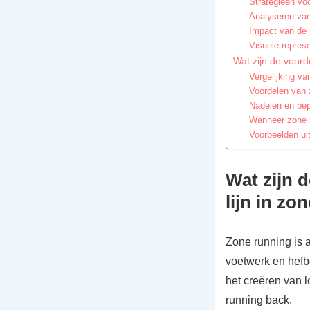
Strategieën voo
Analyseren van
Impact van de p
Visuele represe
Wat zijn de voord
Vergelijking v
Voordelen van z
Nadelen en bep
Wanneer zone r
Voorbeelden uit
Wat zijn 
lijn in zo
Zone running is a
voetwerk en hefb
het creëren van l
running back.