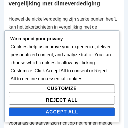
vergelijking met dimeverdediging
Hoewel de nickelverdediging zijn sterke punten heeft,
kan het tekortschieten in vergelijking met de
dimeverdediging, die zes defensieve backs inzet. Het
We respect your privacy
belangrijkste nadeel is het verminderde vermogen om
Cookies help us improve your experience, deliver
meerdere ontvangers effectief te dekken. In situaties
personalized content, and analyze traffic. You can
waarin aanvallen vier of meer wide receivers
choose which cookies to allow by clicking
gebruiken, kan de nickelverdediging moeite hebben
Customize
. Click
Accept All
to consent or
Reject
om zich aan te passen, waardoor er gaten in de
All
to decline non-essential cookies.
dekking ontstaan.
CUSTOMIZE
Een ander nadeel is de potentiële kwetsbaarheid voor
REJECT ALL
de loop. Met één linebacker minder in de formatie kan
ACCEPT ALL
de nickelverdediging kwetsbaar zijn voor rushplays,
vooral als de aanval zich richt op het rennen met de