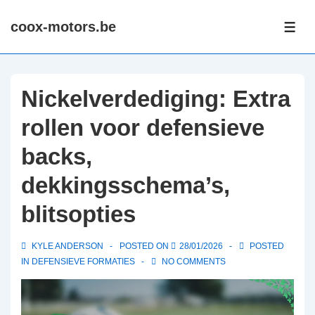
↓
coox-motors.be
Skip
ME
to
Main
Content
Nickelverdediging: Extra
rollen voor defensieve
backs,
dekkingsschema’s,
blitsopties
KYLE ANDERSON
POSTED ON
28/01/2026
POSTED
IN
DEFENSIEVE FORMATIES
NO COMMENTS