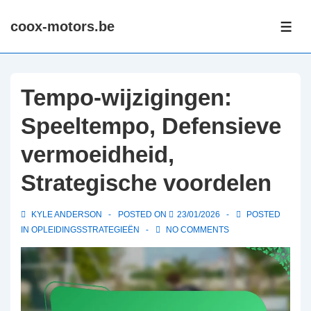
↓
coox-motors.be
Skip
ME
to
Main
Content
Tempo-wijzigingen:
Speeltempo, Defensieve
vermoeidheid,
Strategische voordelen
KYLE ANDERSON
POSTED ON
23/01/2026
POSTED
IN
OPLEIDINGSSTRATEGIEËN
NO COMMENTS