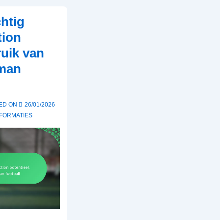
chtig
tion
ruik van
-man
ED ON
26/01/2026
FORMATIES