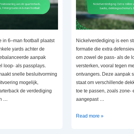
e in 6–man football plaatst
Nickelverdediging is een s
nkele yards achter de
formatie die extra defensi
 gebalanceerde aanpak
om zowel de pass- als de l
l loop- als passplays.
versterken, vooral tegen m
maakt snelle besluitvorming
ontvangers. Deze aanpak st
tvoering mogelijk,
staat om verschillende de
rterback de verdediging
toe te passen, zoals zone-
en …
aangepast …
Nickelverdediging:
Read more »
Extra
rollen