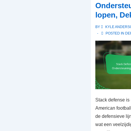
Ondersteu
6-
lopen, De
tegen-
6
BY
KYLE ANDERS
voetbal
POSTED IN
DE
Stack defense is 
American football
de defensieve li
wat een veelzijdi