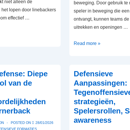
kt niet alleen de
beweging. Door gebruik te
 het lopen door linebackers
speler in beweging die een
n om effectief …
ontvangt, kunnen teams de
uitrekken en openingen …
Jet
Read more »
Sweep
Formatie:
Snelheid
efense: Diepe
Defensieve
speelt
ol van de
Aanpassingen:
een
Tegenoffensiev
rol,
rdelijkheden
strategieën,
Laterale
beweging,
rnerback
Spelersrollen, S
Defensieve
awareness
ON
POSTED ON
28/01/2026
uitlijning
FENSIEVE FORMATIES