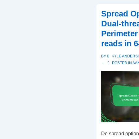
de
Spread Op
quarterback,
Dual-thre
Run-
Perimeter
pass
reads in 
opties,
Timingroutes
BY
KYLE ANDERS
in
POSTED IN
AA
6-
man
football
De spread option