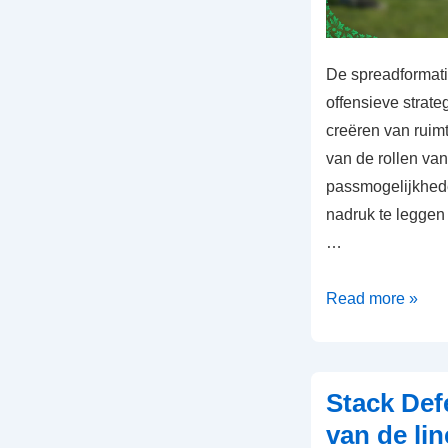
De spreadformatie
offensieve strateg
creëren van ruim
van de rollen va
passmogelijkhede
nadruk te leggen 
…
Spread
Read more »
Formatie:
Ruimte,
Spelersrollen,
Stack Def
Passmogelijkhe
van de li
in