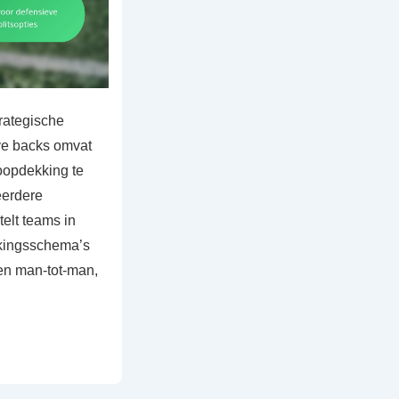
trategische
eve backs omvat
oopdekking te
eerdere
elt teams in
kkingsschema’s
 en man-tot-man,