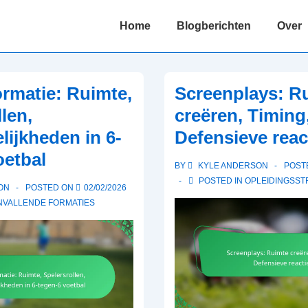
Main
Home
Blogberichten
Over
Navigation
rmatie: Ruimte,
Screenplays: R
len,
creëren, Timing
ijkheden in 6-
Defensieve reac
oetbal
BY
KYLE ANDERSON
POST
POSTED IN
OPLEIDINGSST
ON
POSTED ON
02/02/2026
NVALLENDE FORMATIES