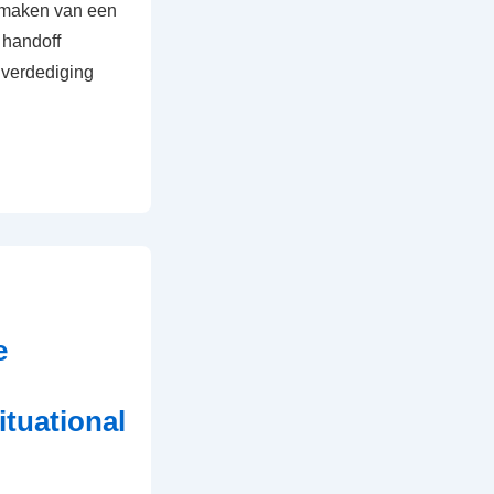
 maken van een
 handoff
 verdediging
e
ituational