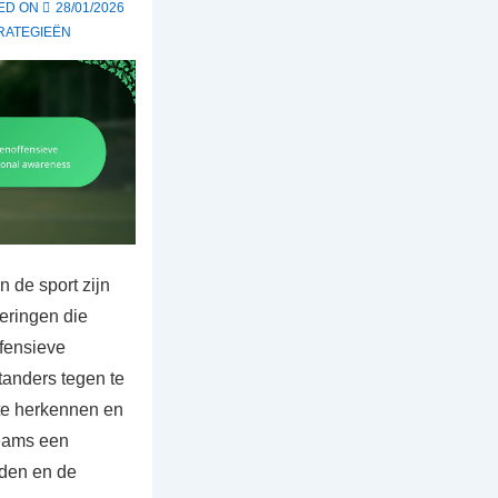
ED ON
28/01/2026
RATEGIEËN
 de sport zijn
eringen die
fensieve
tanders tegen te
te herkennen en
teams een
uden en de