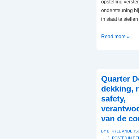
opstelling verster
ondersteuning bij
in staat te stelle
Stack
Read more »
Defense:
Positie
van
de
Quarter D
linebacker,
dekking, r
Ondersteuning
safety,
bij
het
verantwoo
lopen,
van de co
Dekking
schema’s
BY
KYLE ANDERS
POSTED IN
DE