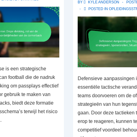
in
BY
KYLE ANDERSON
POST
POSTED IN
OPLEIDINGSST
6-
man
football
e is een strategische
can football die de nadruk
Defensieve aanpassingen in
king om passplays effectief
essentiële tactische verand
or gebruik te maken van
teams doorvoeren om de of
acks, biedt deze formatie
strategieën van hun tegens
sschema’s terwijl het risico
gaan. Door deze tactieken 
…
erop te reageren, kunnen 
competitief voordeel beho