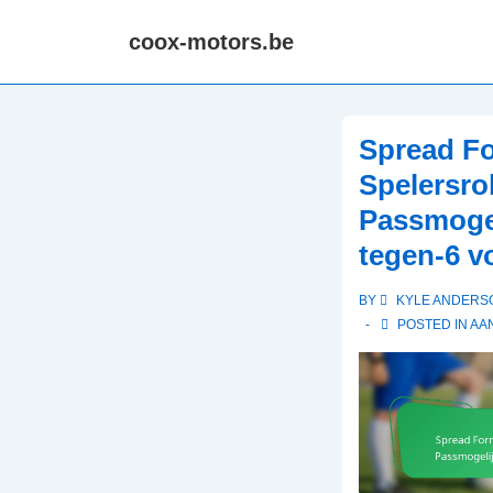
↓
coox-motors.be
Skip
to
Main
Content
Spread Fo
Spelersrol
Passmogel
tegen-6 v
BY
KYLE ANDERS
POSTED IN
AA