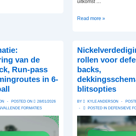
uitkomst …
Defensieve
Read more »
Aanpassingen:
Tegenoffensieve
strategieën,
atie:
Nickelverdedigi
Spelersrollen,
ring van de
rollen voor def
Situational
ck, Run-pass
backs,
kheden
awareness
mingroutes in 6-
dekkingsschema
all
blitsopties
ON
POSTED ON
28/01/2026
BY
KYLE ANDERSON
POST
NVALLENDE FORMATIES
POSTED IN
DEFENSIEVE F