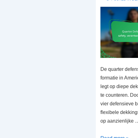
De quarter defens
formatie in Ameri
legt op diepe dek
te counteren. Do
vier defensieve b
flexibele dekking
op aanzienlijke 
Quarter