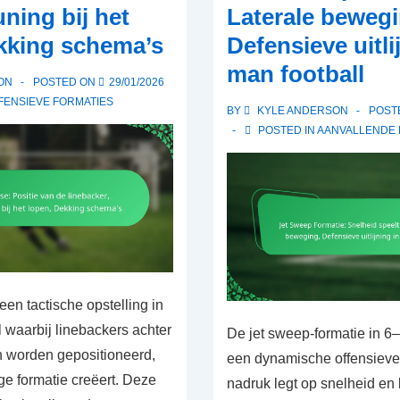
ning bij het
Laterale bewegi
kking schema’s
Defensieve uitli
man football
ON
POSTED ON
29/01/2026
FENSIEVE FORMATIES
BY
KYLE ANDERSON
POST
POSTED IN
AANVALLENDE 
een tactische opstelling in
 waarbij linebackers achter
De jet sweep-formatie in 6–
jn worden gepositioneerd,
een dynamische offensieve 
ge formatie creëert. Deze
nadruk legt op snelheid en 