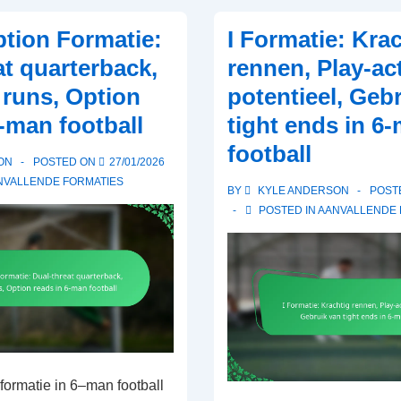
voor
tion Formatie:
I Formatie: Kra
defensieve
at quarterback,
rennen, Play-ac
backs,
 runs, Option
potentieel, Geb
dekkingsschema’s,
6-man football
tight ends in 6
blitsopties
football
ON
POSTED ON
27/01/2026
NVALLENDE FORMATIES
BY
KYLE ANDERSON
POST
POSTED IN
AANVALLENDE 
formatie in 6–man football