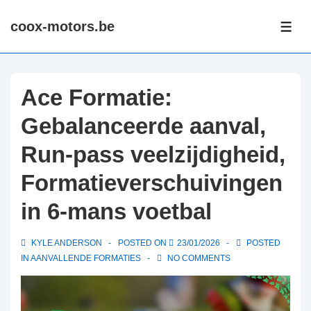
↓
coox-motors.be
Skip
ME
to
Main
Content
Ace Formatie:
Gebalanceerde aanval,
Run-pass veelzijdigheid,
Formatieverschuivingen
in 6-mans voetbal
KYLE ANDERSON
POSTED ON
23/01/2026
POSTED
IN
AANVALLENDE FORMATIES
NO COMMENTS