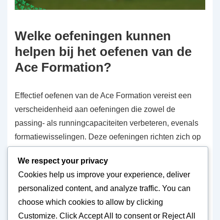
Welke oefeningen kunnen
helpen bij het oefenen van de
Ace Formation?
Effectief oefenen van de Ace Formation vereist een
verscheidenheid aan oefeningen die zowel de
passing- als runningcapaciteiten verbeteren, evenals
formatiewisselingen. Deze oefeningen richten zich op
het ontwikkelen van veelzijdigheid en
We respect your privacy
teamcommunicatie, wat essentieel is voor het
Cookies help us improve your experience, deliver
uitvoeren van een gebalanceerde aanval
in 6
-man
personalized content, and analyze traffic. You can
football.
choose which cookies to allow by clicking
Customize
. Click
Accept All
to consent or
Reject All
Belangrijke oefeningen voor de Ace