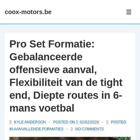
↓
coox-motors.be
Skip
ME
to
Main
Content
Pro Set Formatie:
Gebalanceerde
offensieve aanval,
Flexibiliteit van de tight
end, Diepte routes in 6-
mans voetbal
KYLE ANDERSON
POSTED ON
02/02/2026
POSTED
IN
AANVALLENDE FORMATIES
NO COMMENTS