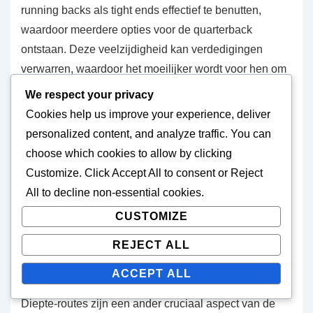
running backs als tight ends effectief te benutten,
waardoor meerdere opties voor de quarterback
ontstaan. Deze veelzijdigheid kan verdedigingen
verwarren, waardoor het moeilijker wordt voor hen om
het type play te voorspellen.
We respect your privacy
Cookies help us improve your experience, deliver
Een belangrijk voordeel van de Pro Set is de
personalized content, and analyze traffic. You can
flexibiliteit die het biedt voor tight ends. In tegenstelling
choose which cookies to allow by clicking
tot meer rigide formaties, kunnen tight ends in de Pro
Customize
. Click
Accept All
to consent or
Reject
Set zich op verschillende posities opstellen, waardoor
All
to decline non-essential cookies.
ze kunnen fungeren als blokkers, receivers of zelfs
CUSTOMIZE
bewegende spelers. Deze aanpasbaarheid kan
REJECT ALL
defensieve zwaktes uitbuiten en gunstige matchups
creëren.
ACCEPT ALL
Diepte-routes zijn een ander cruciaal aspect van de